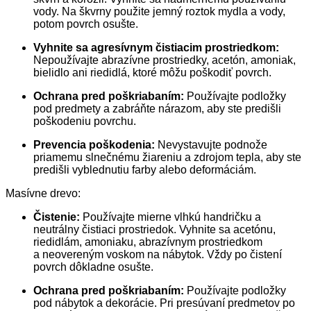
vody. Na škvrny použite jemný roztok mydla a vody,
potom povrch osušte.
Vyhnite sa agresívnym čistiacim prostriedkom:
Nepoužívajte abrazívne prostriedky, acetón, amoniak,
bielidlo ani riedidlá, ktoré môžu poškodiť povrch.
Ochrana pred poškriabaním:
Používajte podložky
pod predmety a zabráňte nárazom, aby ste predišli
poškodeniu povrchu.
Prevencia poškodenia:
Nevystavujte podnože
priamemu slnečnému žiareniu a zdrojom tepla, aby ste
predišli vyblednutiu farby alebo deformáciám.
Masívne drevo:
Čistenie:
Používajte mierne vlhkú handričku a
neutrálny čistiaci prostriedok. Vyhnite sa acetónu,
riedidlám, amoniaku, abrazívnym prostriedkom
a neovereným voskom na nábytok. Vždy po čistení
povrch dôkladne osušte.
Ochrana pred poškriabaním:
Používajte podložky
pod nábytok a dekorácie. Pri presúvaní predmetov po