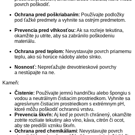
povrch poškodiť.
Ochrana pred poškriabaním:
Používajte podložky
pod ťažké predmety a vyhnite sa ostrým predmetom.
Prevencia pred vlhkosťou:
Ak sa rozleje tekutina,
okamžite ju utrite, aby sa zabránilo poškodeniu
materiálu.
Ochrana pred teplom:
Nevystavujte povrch priamemu
teplu, ako sú horúce nádoby alebo slnko.
Nosnosť:
Nepreťažujte drevotrieskové povrchy
a nestúpajte na ne.
Kameň:
Čistenie:
Používajte jemnú handričku alebo špongiu s
vodou a neutrálnym čistiacim prostriedkom. Vyhnite sa
agresívnym čistiacim prostriedkom s extrémnym pH,
ktoré môžu poškodiť ochrannú vrstvu.
Prevencia škvŕn:
Aj keď je povrch chránený, okamžite
zotrite rozliate tekutiny ako víno, káva, citrón či ocot,
aby ste predišli vzniku škvŕn.
Ochrana pred chemikáliami
: Nevystavujte povrch