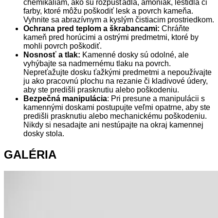
chemikáliám, ako sú rozpúšťadlá, amoniak, leštidlá či
farby, ktoré môžu poškodiť lesk a povrch kameňa.
Vyhnite sa abrazívnym a kyslým čistiacim prostriedkom.
Ochrana pred teplom a škrabancami:
Chráňte
kameň pred horúcimi a ostrými predmetmi, ktoré by
mohli povrch poškodiť.
Nosnosť a tlak:
Kamenné dosky sú odolné, ale
vyhýbajte sa nadmernému tlaku na povrch.
Nepreťažujte dosku ťažkými predmetmi a nepoužívajte
ju ako pracovnú plochu na rezanie či kladivové údery,
aby ste predišli prasknutiu alebo poškodeniu.
Bezpečná manipulácia
: Pri presune a manipulácii s
kamennými doskami postupujte veľmi opatrne, aby ste
predišli prasknutiu alebo mechanickému poškodeniu.
Nikdy si nesadajte ani nestúpajte na okraj kamennej
dosky stola.
GALÉRIA