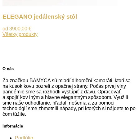
ELEGANO jedálenský stôl
od
3900,00
€
Všetky produkty
O nás
Za značkou BAMYCA sú mladí dlhoroční kamaráti, ktorí sa
na kúsok kovu pozreli z opačnej strany. Počas prvej vlny
pandémie sme sa rozhodli vystúpiť z davu. Opracovať
a spojiť kov iným a hlavne elegantným spôsobom. Využili
sme naše odhodlanie, hľadali riešenia a za pomoci
technológií sme zhmotnili nápady, pri ktorých si nájdete to po
čom túžite.
Informácie
Portfólio