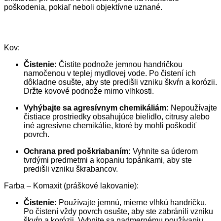
poškodenia, pokiaľ neboli objektívne uznané.
Kov:
Čistenie:
Čistite podnože jemnou handričkou
namočenou v teplej mydlovej vode. Po čistení ich
dôkladne osušte, aby ste predišli vzniku škvŕn a korózii.
Držte kovové podnože mimo vlhkosti.
Vyhýbajte sa agresívnym chemikáliám:
Nepoužívajte
čistiace prostriedky obsahujúce bielidlo, citrusy alebo
iné agresívne chemikálie, ktoré by mohli poškodiť
povrch.
Ochrana pred poškriabaním:
Vyhnite sa úderom
tvrdými predmetmi a kopaniu topánkami, aby ste
predišli vzniku škrabancov.
Farba – Komaxit (práškové lakovanie):
Čistenie:
Používajte jemnú, mierne vlhkú handričku.
Po čistení vždy povrch osušte, aby ste zabránili vzniku
škvŕn a korózii. Vyhnite sa nadmernému používaniu