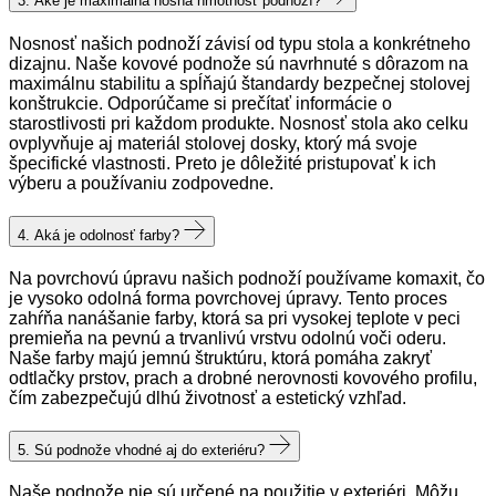
3. Aké je maximálna nosná hmotnosť podnoží?
Nosnosť našich podnoží závisí od typu stola a konkrétneho
dizajnu. Naše kovové podnože sú navrhnuté s dôrazom na
maximálnu stabilitu a spĺňajú štandardy bezpečnej stolovej
konštrukcie. Odporúčame si prečítať informácie o
starostlivosti pri každom produkte. Nosnosť stola ako celku
ovplyvňuje aj materiál stolovej dosky, ktorý má svoje
špecifické vlastnosti. Preto je dôležité pristupovať k ich
výberu a používaniu zodpovedne.
4. Aká je odolnosť farby?
Na povrchovú úpravu našich podnoží používame komaxit, čo
je vysoko odolná forma povrchovej úpravy. Tento proces
zahŕňa nanášanie farby, ktorá sa pri vysokej teplote v peci
premieňa na pevnú a trvanlivú vrstvu odolnú voči oderu.
Naše farby majú jemnú štruktúru, ktorá pomáha zakryť
odtlačky prstov, prach a drobné nerovnosti kovového profilu,
čím zabezpečujú dlhú životnosť a estetický vzhľad.
5. Sú podnože vhodné aj do exteriéru?
Naše podnože nie sú určené na použitie v exteriéri. Môžu