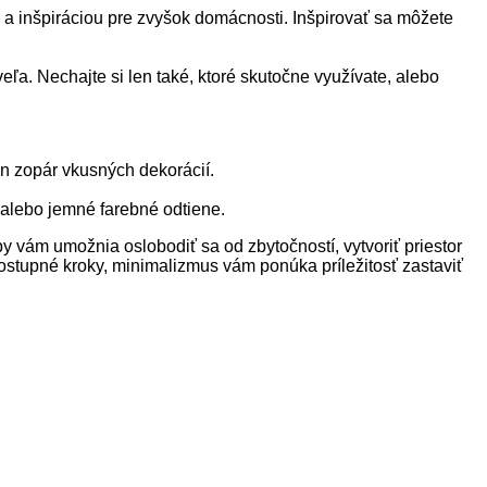
m a inšpiráciou pre zvyšok domácnosti. Inšpirovať sa môžete
 veľa. Nechajte si len také, ktoré skutočne využívate, alebo
len zopár vkusných dekorácií.
é alebo jemné farebné odtiene.
py vám umožnia oslobodiť sa od zbytočností, vytvoriť priestor
ostupné kroky, minimalizmus vám ponúka príležitosť zastaviť