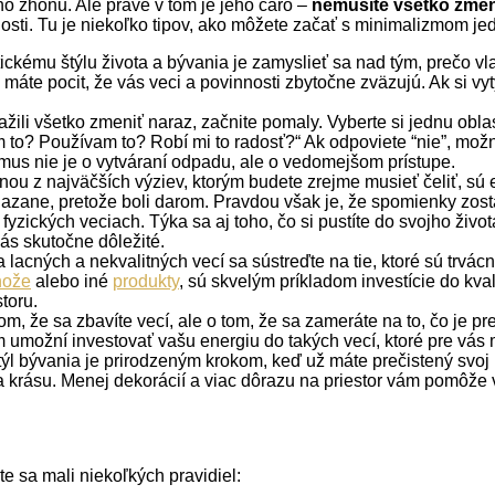
ho zhonu. Ale práve v tom je jeho čaro –
nemusíte všetko zmen
radosti. Tu je niekoľko tipov, ako môžete začať s minimalizmo
ickému štýlu života a bývania je zamyslieť sa nad tým, prečo 
e pocit, že vás veci a povinnosti zbytočne zväzujú. Ak si vytý
žili všetko zmeniť naraz, začnite pomaly. Vyberte si jednu obla
em to? Používam to? Robí mi to radosť?“ Ak odpoviete “nie”, mo
mus nie je o vytváraní odpadu, ale o vedomejšom prístupe.
ou z najväčších výziev, ktorým budete zrejme musieť čeliť, sú
viazane, pretože boli darom. Pravdou však je, že spomienky zost
fyzických veciach. Týka sa aj toho, čo si pustíte do svojho život
ás skutočne dôležité.
acných a nekvalitných vecí sa sústreďte na tie, ktoré sú trvác
nože
alebo iné
produkty
, sú skvelým príkladom investície do kval
toru.
om, že sa zbavíte vecí, ale o tom, že sa zameráte na to, čo je pr
 umožní investovať vašu energiu do takých vecí, ktoré pre vás
ýl bývania je prirodzeným krokom, keď už máte prečistený svoj pr
a krásu. Menej dekorácií a viac dôrazu na priestor vám pomôže 
te sa mali niekoľkých pravidiel: