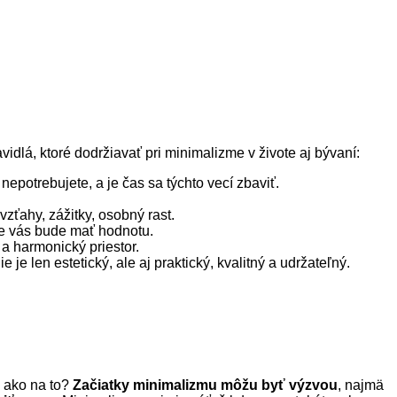
idlá, ktoré dodržiavať pri minimalizme v živote aj bývaní:
nepotrebujete, a je čas sa týchto vecí zbaviť.
vzťahy, zážitky, osobný rast.
re vás bude mať hodnotu.
 a harmonický priestor.
 je len estetický, ale aj praktický, kvalitný a udržateľný.
e ako na to?
Začiatky minimalizmu môžu byť výzvou
, najmä