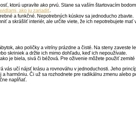
nosť, ktorú upravíte ako prvú. Stane sa vaším štartovacím bodo
idlami, ako ju zariadiť
.
potrebné a funkčné. Nepotrebných kúskov sa jednoducho zbavte.
iť a skrášliť interiér, ale určite viete, že ich nepotrebujete mať
ábytok, ako poličky a vitríny prázdne a čisté. Na steny zaveste 
ebo skriniek a držte ich mimo dohľadu, keď ich nepoužívate.
, ako je biela, sivá či béžová. Pre oživenie môžete použiť zemit
orá vás učí nájsť krásu a rovnováhu v jednoduchosti. Jeho princí
oj a harmóniu. Či už sa rozhodnete pre radikálnu zmenu alebo p
očne napĺňať.