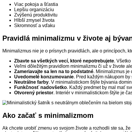
Viac pokoja a šťastia
Lepšiu organizáciu
Zvýšenú produktivitu
Hlbší zmysel života
Skromnosť a vďaku
Pravidlá minimalizmu v živote aj bývan
Minimalizmus nie je o prísnych pravidlách, ale o princípoch, k
Zbavte sa všetkých vecí, ktoré nepotrebujete
. Všetko
Veľmi dôležitým pravidlom minimalizmu či už v živote al
Zameriavajte sa len na to podstatné
. Minimalizmus je o
Uvedomelé konzumovanie
. Pred každým nákupom by st
Neutrálne farby
. V minimalistickom štýle bývania dominu
Funkčnosť nadovšetko
. Každý predmet by mal mať svo
Otvorený priestor
. Interiér v minimalistickom štýle je 
Ako začať s minimalizmom
Ak chcete urobiť zmenu vo svojom živote a rozhodli ste sa, že m