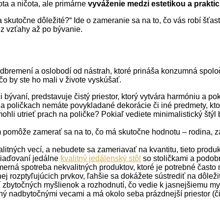
ota a ničota, ale primárne
vyváženie medzi estetikou a prakti
skutočne dôležité?“ Ide o zameranie sa na to, čo vás robí šťast
ez vzťahy až po bývanie.
ás odbremení a oslobodí od nástrah, ktoré prináša konzumná spo
čo by ste ho mali v živote vyskúšať.
bývaní, predstavuje čistý priestor, ktorý vytvára harmóniu a pok
 na poličkach nemáte povykladané dekorácie či iné predmety, kto
ohli utrieť prach na poličke? Pokiaľ vediete minimalistický štýl
 pomôže zamerať sa na to, čo má skutočne hodnotu – rodina, zá
itných vecí, a nebudete sa zameriavať na kvantitu, tieto produkt
ariaďovaní jedálne
kvalitný jedálenský stôl
so stoličkami a podobn
merná spotreba nekvalitných produktov, ktoré je potrebné často 
 rozptyľujúcich prvkov, ľahšie sa dokážete sústrediť na dôležit
 zbytočných myšlienok a rozhodnutí, čo vedie k jasnejšiemu my
ý nadbytočnými vecami a má okolo seba prázdnejší priestor (či u