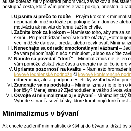
ak ste doteraz žili v prostredí plnom vecí, záväzkov a neustále
postupná cesta, ktorá vám prinesie viac pokoja, priestoru a 
Ujasnite si prečo to robíte
– Prvým krokom k minimalist
neporiadok, možno túžite po pokojnejšom domove alebo mát
motiváciu ak na vás doľahnú ťažšie chvíle.
Začnite krok za krokom
– Namiesto toho, aby ste sa sna
skriňu. Pri prechádzaní vecí si klaďte otázky: „Potrebuj
veci môžete darovať, predať alebo recyklovať. Minimaliz
Nenechajte sa odradiť emocionálnymi väzbami
– Jedn
že vám pripomínajú niečo z minulosti, alebo sa cítite za
Naučte sa povedať “dosť”
– Minimalizmus nie je len o 
vám pomôže získať viac času a energie na to, čo je pre v
Upriamte pozornosť na kvalitu
– Namiesto hromadenia l
kovové jedálenské podnože
či
kovové konferenčné pod
odbremenia, ale aj podporia estetický vzhľad vášho pries
Zamerajte sa na podstatu
– Minimalizmus nie je len o t
koníčky? Menej stresu? Zjednodušenie vášho života vám
Osvojte si minimalizmus aj v bývaní
– Minimalistický št
Vyberte si nadčasové kúsky, ktoré kombinujú funkčnosť 
Minimalizmus v bývaní
Ak chcete začleniť minimalistický štýl aj do bývania, držať by s