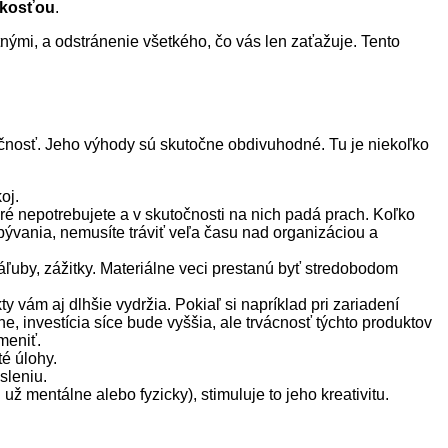
ckosťou
.
nými, a odstránenie všetkého, čo vás len zaťažuje. Tento
ločnosť. Jeho výhody sú skutočne obdivuhodné. Tu je niekoľko
oj.
ré nepotrebujete a v skutočnosti na nich padá prach. Koľko
 bývania, nemusíte tráviť veľa času nad organizáciou a
ľuby, zážitky. Materiálne veci prestanú byť stredobodom
y vám aj dlhšie vydržia. Pokiaľ si napríklad pri zariadení
e, investícia síce bude vyššia, ale trvácnosť týchto produktov
meniť.
é úlohy.
sleniu.
ž mentálne alebo fyzicky), stimuluje to jeho kreativitu.