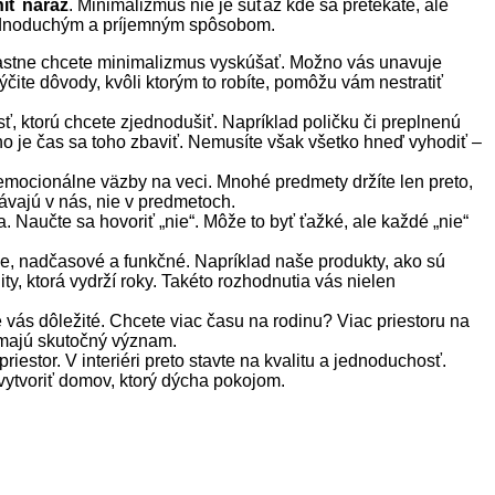
iť naraz
. Minimalizmus nie je súťaž kde sa pretekáte, ale
m jednoduchým a príjemným spôsobom.
vlastne chcete minimalizmus vyskúšať. Možno vás unavuje
čite dôvody, kvôli ktorým to robíte, pomôžu vám nestratiť
sť, ktorú chcete zjednodušiť. Napríklad poličku či preplnenú
žno je čas sa toho zbaviť. Nemusíte však všetko hneď vyhodiť –
 emocionálne väzby na veci. Mnohé predmety držíte len preto,
ávajú v nás, nie v predmetoch.
a. Naučte sa hovoriť „nie“. Môže to byť ťažké, ale každé „nie“
ne, nadčasové a funkčné. Napríklad naše produkty, ako sú
ity, ktorá vydrží roky. Takéto rozhodnutia vás nielen
e vás dôležité. Chcete viac času na rodinu? Viac priestoru na
 majú skutočný význam.
iestor. V interiéri preto stavte na kvalitu a jednoduchosť.
vytvoriť domov, ktorý dýcha pokojom.