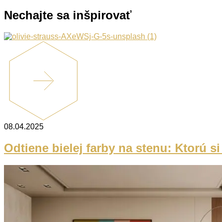
Nechajte sa inšpirovať
08.04.2025
Odtiene bielej farby na stenu: Ktorú s