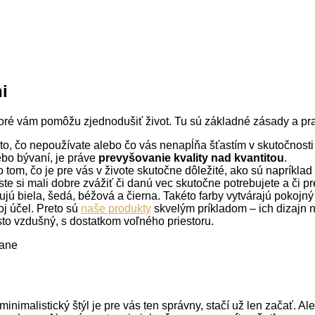
i
toré vám pomôžu zjednodušiť život. Tu sú základné zásady a prav
 to, čo nepoužívate alebo čo vás nenapĺňa šťastím v skutočnosti 
ebo bývaní, je práve
prevyšovanie
kvality nad kvantitou
.
 tom, čo je pre vás v živote skutočne dôležité, ako sú napríklad 
e si mali dobre zvážiť či danú vec skutočne potrebujete a či p
jú biela, šedá, béžová a čierna. Takéto farby vytvárajú pokojný
j účel. Preto sú
naše produkty
skvelým príkladom – ich dizajn nie
často vzdušný, s dostatkom voľného priestoru.
inimalistický štýl je pre vás ten správny, stačí už len začať. Al