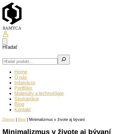
Hľadať
Home
O nás
Inšpirácia
Portfólio
Materiály a technológie
Spolupráce
Blog
Kontakt
Domov
|
Blog
|
Minimalizmus v živote aj bývaní
Minimalizmus v živote aj bývaní