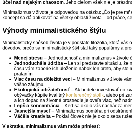
účel nad nejakým chaosom
. Jeho cieľom však nie je prázdn
Minimalizmus v živote je odpoveďou na otázku: „Čo je pre mňa 
koncept sa dá aplikovať na všetky oblasti života – od práce, c
Výhody minimalistického štýlu
Minimalistický spôsob života je v podstate filozofia, ktorá v
dôvodov, prečo sa minimalistický štýl stal taký populárny a pre
Menej stresu
– Jednoduchosť a minimalizmus v živote či 
Jednoduchšia údržba
– Len si predstavte situáciu, že
času vám zaberie ich uloženie nabok len preto, aby ste m
prataním.
Viac času na dôležité veci
– Minimalizmus v živote vám
vášho záujmu.
Ekologická udržateľnosť
– Ak budete investovať do kval
obývačky kúpite kvalitný
konferenčný stolík
, alebo pri z
a ich dopad na životné prostredie je oveľa viac, než nad
Lepšia koncentrácia
– Keď sa okolo vás nachádza menej
Jasnejšia myseľ
– Minimalizmus pomáha pri odstránení
Väčšia kreativita
– Pokiaľ človek nie je okolo seba rušen
V skratke, minimalizmus vám môže priniesť: