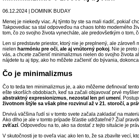
06.12.2024 | DOMINIK BUDAY
Menej je niekedy viac. Aj týmto by ste sa mali riadiť, pokiaľ c
Takpovediac sa stal odpoveďou na chaos tohto moderného živo
tom, čo zo svojho života vynecháte, ale predovšetkým o tom, 
Len si predstavte priestor, ktorý nie je preplnený, ale zároveň 
nielen
harmóniu pre oči, ale aj vnútorný pokoj
. Nie je pret
vás, a chcete začleniť minimalizmus nielen do svojho života a
nájdete tu aj tipy, ako ho môžete začleniť do bývania, dokonca
Čo je minimalizmus
Čo to teda ten minimalizmus je, a ako môžeme definovať tento
ešte skorších obdobiach, keď sa začali objavovať prvé myšlie
abstraktný expresionizmus, nezostal len pri umení
. Postu
životnom štýle sa však plne rozvinul až v 21. storočí, a 
Drvivá väčšina ľudí si v tomto svete začala zakladať na mater
Ako dlho je ale v tomto prípade šťastie udržateľné? Žiaľ pravd
zvíťazí
. Odpoveďou na to, ako sa dostať z tejto situácie je prá
V skutočnosti je to oveľa viac ako len to, že sa zbavíte vecí, k