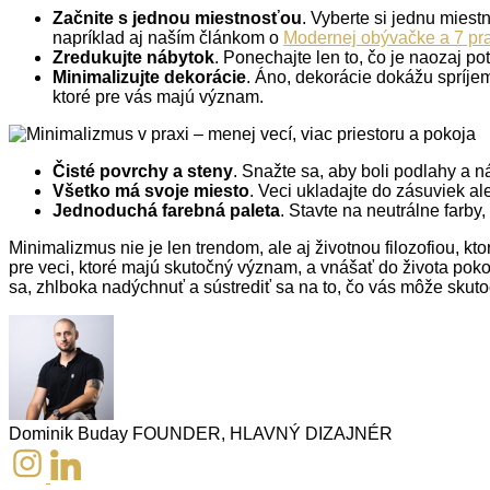
Začnite s jednou miestnosťou
. Vyberte si jednu miest
napríklad aj naším článkom o
Modernej obývačke a 7 prav
Zredukujte nábytok
. Ponechajte len to, čo je naozaj 
Minimalizujte dekorácie
. Áno, dekorácie dokážu spríjemn
ktoré pre vás majú význam.
Čisté povrchy a steny
. Snažte sa, aby boli podlahy a n
Všetko má svoje miesto
. Veci ukladajte do zásuviek al
Jednoduchá farebná paleta
. Stavte na neutrálne farby
Minimalizmus nie je len trendom, ale aj životnou filozofiou, kt
pre veci, ktoré majú skutočný význam, a vnášať do života pok
sa, zhlboka nadýchnuť a sústrediť sa na to, čo vás môže skut
Dominik Buday
FOUNDER, HLAVNÝ DIZAJNÉR