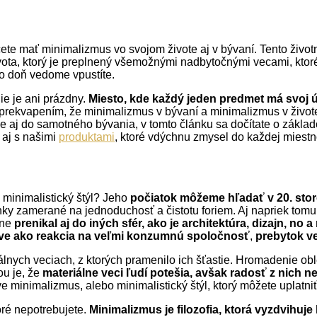
hcete mať minimalizmus vo svojom živote aj v bývaní. Tento životn
ta, ktorý je preplnený všemožnými nadbytočnými vecami, ktoré
čo doň vedome vpustíte.
nie je ani prázdny.
Miesto, kde každý jeden predmet má svoj ú
o prekvapením, že minimalizmus v bývaní a minimalizmus v živote
le aj do samotného bývania, v tomto článku sa dočítate o základ
 aj s našimi
produktami
, ktoré vdýchnu zmysel do každej miestno
 minimalistický štýl? Jeho
počiatok môžeme hľadať v 20. stor
nky zamerané na jednoduchosť a čistotu foriem. Aj napriek tom
pne
prenikal aj do iných sfér, ako je architektúra, dizajn, no 
práve ako reakcia na veľmi konzumnú spoločnosť
,
prebytok ve
iálnych veciach, z ktorých pramenilo ich šťastie. Hromadenie ob
ou je, že
materiálne veci ľudí potešia, avšak radosť z nich 
ve minimalizmus, alebo minimalistický štýl, ktorý môžete uplatniť
toré nepotrebujete.
Minimalizmus je filozofia, ktorá vyzdvihuj