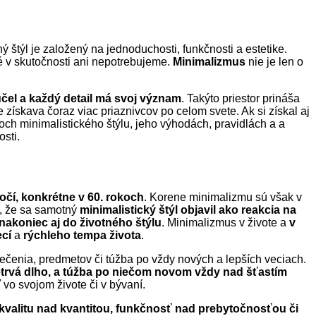
ý štýl je založený na jednoduchosti, funkčnosti a estetike.
 v skutočnosti ani nepotrebujeme.
Minimalizmus
nie je len o
čel a každý detail má svoj význam
. Takýto priestor prináša
 získava čoraz viac priaznivcov po celom svete. Ak si získal aj
och minimalistického štýlu, jeho výhodách, pravidlách a a
sti.
očí, konkrétne v 60. rokoch
. Korene minimalizmu sú však v
u, že sa samotný
minimalistický štýl objavil ako reakcia na
a nakoniec aj do životného štýlu
. Minimalizmus v živote a
v
cí
a
rýchleho tempa života
.
lečenia, predmetov či túžba po vždy nových a lepších veciach.
netrvá dlho, a túžba po niečom novom vždy nad šťastím
 vo svojom živote či v bývaní.
e kvalitu nad kvantitou, funkčnosť nad prebytočnosťou či