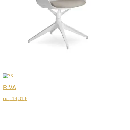
RIVA
od
119,31
€