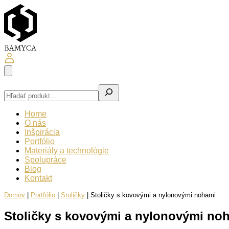
Hľadať
Home
O nás
Inšpirácia
Portfólio
Materiály a technológie
Spolupráce
Blog
Kontakt
Domov
|
Portfólio
|
Stoličky
|
Stoličky s kovovými a nylonovými nohami
Stoličky s kovovými a nylonovými no