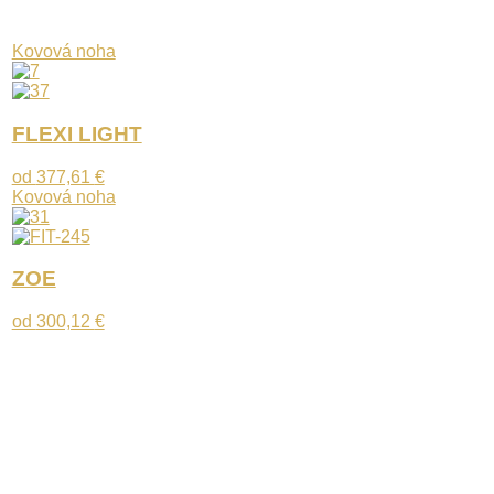
Kovová noha
FLEXI LIGHT
od
377,61
€
Kovová noha
ZOE
od
300,12
€