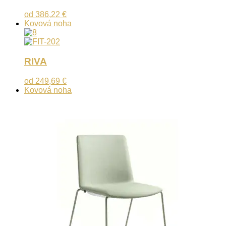
od
386,22
€
Kovová noha
RIVA
od
249,69
€
Kovová noha