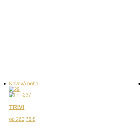
Kovová noha
TRIVI
od
260,76
€