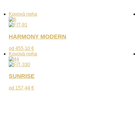
Kovová noha
HARMONY MODERN
od
455,10
€
Kovová noha
SUNRISE
od
157,44
€