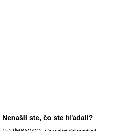
Nenašli ste, čo ste hľadali?
Náš TÍM BAMYCA vám
veľmi rád pomôže
!